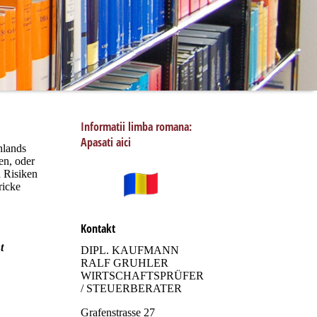
Informatii limba romana:
Apasati aici
hlands
en, oder
h Risiken
ricke
Kontakt
t
DIPL. KAUFMANN
RALF GRUHLER
WIRTSCHAFTSPRÜFER
/ STEUERBERATER
Grafenstrasse 27