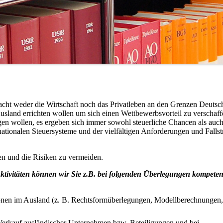
ht weder die Wirtschaft noch das Privatleben an den Grenzen Deutsc
m Ausland errichten wollen um sich einen Wettbewerbsvorteil zu verschaff
gen wollen, es ergeben sich immer sowohl steuerliche Chancen als auc
ionalen Steuersysteme und der vielfältigen Anforderungen und Fallst
en und die Risiken zu vermeiden.
tivitäten können wir Sie z.B. bei folgenden Überlegungen kompeten
tionen im Ausland (z. B. Rechtsformüberlegungen, Modellberechnungen,
Verkauf ausländischer Unternehmen bzw. Beteiligungen und bei