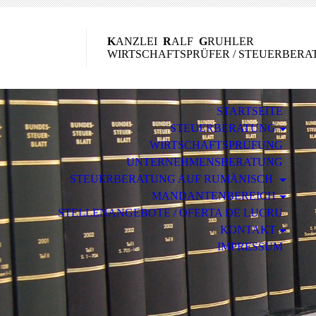
K
ANZLEI
R
ALF
G
RUHLER
WIRTSCHAFTSPRÜFER / STEUERBERA
STARTSEITE
STEUERBERATUNG
WIRTSCHAFTSPRÜFUNG
UNTERNEHMENSBERATUNG
STEUERBERATUNG AUF RUMÄNISCH
MANDANTENBEREICH
STELLENANGEBOTE / OFERTA DE LUCRU
KONTAKT
IMPRESSUM