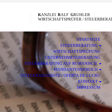
K
ANZLEI
R
ALF
G
RUHLER
WIRTSCHAFTSPRÜFER / STEUERBERA
STARTSEITE
STEUERBERATUNG
WIRTSCHAFTSPRÜFUNG
UNTERNEHMENSBERATUNG
STEUERBERATUNG AUF RUMÄNISCH
MANDANTENBEREICH
STELLENANGEBOTE / OFERTA DE LUCRU
KONTAKT
IMPRESSUM