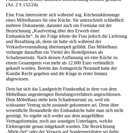
(Az. 2 S 132/24).
Eine Frau interessierte sich während sog. Küchenaktionstage
eines Möbelhauses für eine Küche. Sie unterschrieb schließlich
mehrere Dokumente, darunter auch ein Formular mit der
Bezeichnung „Kaufvertrag über den Erwerb einer
Einbauküche“. In der Folge lehnte die Frau jedoch die Lieferung
und Bezahlung ab, denn sie habe sich während der
Verkaufsveranstaltung überrumpelt gefühlt. Das Möbelhaus
verlangte daraufhin ein Viertel des Bestellpreises als
Schadensersatz. Nach dessen Auffassung sei eine Küche zu
einem Gesamtpreis von mehr als 12.000 Euro verbindlich
gekauft worden. Bereits das Amtsgericht Neustadt hatte der
Kundin Recht gegeben und die Klage in erster Instanz
abgewiesen.
Dem hat sich das Landgericht Frankenthal in dem von dem
Möbelhaus angestrengten Berufungsverfahren angeschlossen.
Dem Möbelhaus stehe kein Schadensersatz zu, weil ein
wirksamer Vertrag nicht zustande gekommen sei. Denn über
wesentliche Bestandteile der Einbauküche habe man sich nicht
geeinigt. So ergebe sich weder aus dem ausgefüllten
Vertragsformular, noch aus sonstigen Unterlagen, welche
Elektrogeräte genau mitgekauft wurden. Die Bezeichnung
„Miele-Set“ oder der Verweis auf Sonderpreislisten sei dafür