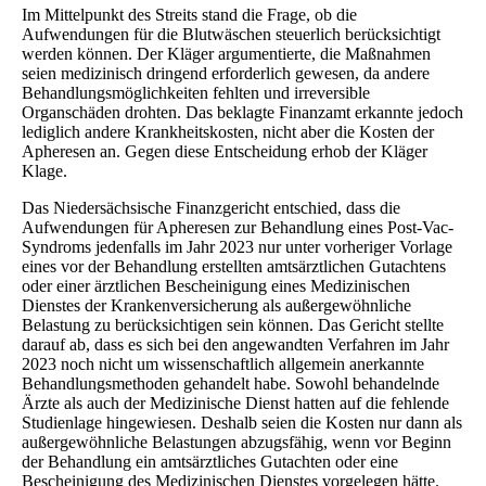
Im Mittelpunkt des Streits stand die Frage, ob die
Aufwendungen für die Blutwäschen steuerlich berücksichtigt
werden können. Der Kläger argumentierte, die Maßnahmen
seien medizinisch dringend erforderlich gewesen, da andere
Behandlungsmöglichkeiten fehlten und irreversible
Organschäden drohten. Das beklagte Finanzamt erkannte jedoch
lediglich andere Krankheitskosten, nicht aber die Kosten der
Apheresen an. Gegen diese Entscheidung erhob der Kläger
Klage.
Das Niedersächsische Finanzgericht entschied, dass die
Aufwendungen für Apheresen zur Behandlung eines Post-Vac-
Syndroms jedenfalls im Jahr 2023 nur unter vorheriger Vorlage
eines vor der Behandlung erstellten amtsärztlichen Gutachtens
oder einer ärztlichen Bescheinigung eines Medizinischen
Dienstes der Krankenversicherung als außergewöhnliche
Belastung zu berücksichtigen sein können. Das Gericht stellte
darauf ab, dass es sich bei den angewandten Verfahren im Jahr
2023 noch nicht um wissenschaftlich allgemein anerkannte
Behandlungsmethoden gehandelt habe. Sowohl behandelnde
Ärzte als auch der Medizinische Dienst hatten auf die fehlende
Studienlage hingewiesen. Deshalb seien die Kosten nur dann als
außergewöhnliche Belastungen abzugsfähig, wenn vor Beginn
der Behandlung ein amtsärztliches Gutachten oder eine
Bescheinigung des Medizinischen Dienstes vorgelegen hätte.