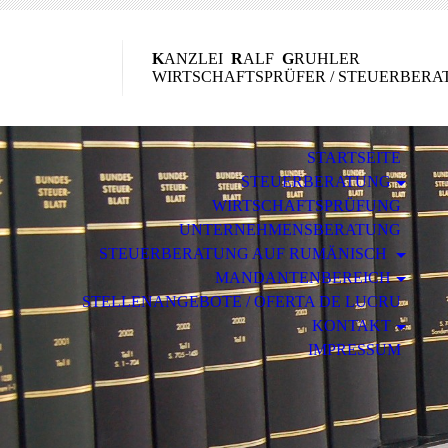
K
ANZLEI
R
ALF
G
RUHLER
WIRTSCHAFTSPRÜFER / STEUERBERA
STARTSEITE
STEUERBERATUNG
WIRTSCHAFTSPRÜFUNG
UNTERNEHMENSBERATUNG
STEUERBERATUNG AUF RUMÄNISCH
MANDANTENBEREICH
STELLENANGEBOTE / OFERTA DE LUCRU
KONTAKT
IMPRESSUM